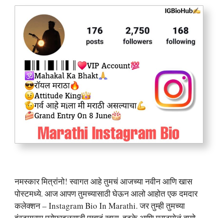
नमस्कार मित्रांनो! स्वागत आहे तुमचं आजच्या नवीन आणि खास
पोस्टमध्ये. आज आपण तुमच्यासाठी घेऊन आलो आहोत एक दमदार
कलेक्शन – Instagram Bio In Marathi. जर तुम्ही तुमच्या
इंस्टाग्राम प्रोफाइलसाठी एखादं खास, हटके आणि मराठमोळं बायो